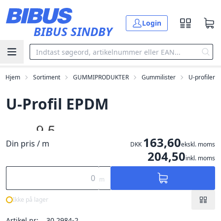
Gå til hovedindholdet
Login
BIBUS SINDBY
Hjem
Sortiment
GUMMIPRODUKTER
Gummilister
U-profiler
U-Profil EPDM
163,60
Din pris / m
DKK
ekskl. moms
204,50
inkl. moms
m
Ikke på lager
Artikel nr:
30.2984-2