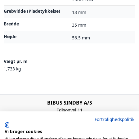
Grebvidde (Pladetykkelse)
13 mm
Bredde
35 mm
Højde
56.5 mm
Vægt pr. m
1,733 kg
BIBUS SINDBY A/S
Edisonvej 11
7100 Vejle
Fortrolighedspolitik
Denmark
+45 75 88 21 22
Vi bruger cookies
bibus@bibus.dk
Vi kan placere disse til analyse af vores besøgende data, for at forbedre