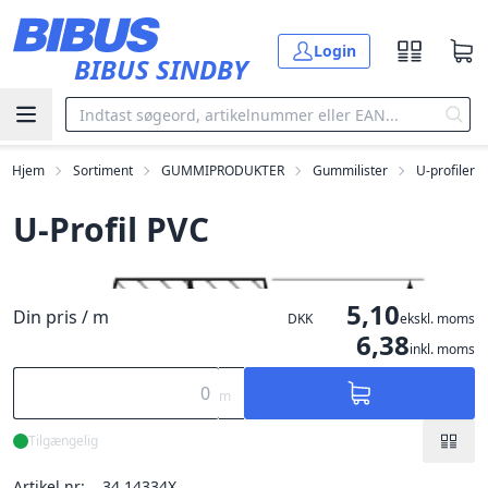
Gå til hovedindholdet
Login
BIBUS SINDBY
Hjem
Sortiment
GUMMIPRODUKTER
Gummilister
U-profiler
U-Profil PVC
5,10
Din pris / m
DKK
ekskl. moms
6,38
inkl. moms
m
Tilgængelig
Artikel nr:
34.14334X