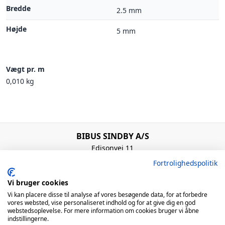
Bredde
2.5 mm
Højde
5 mm
Vægt pr. m
0,010 kg
BIBUS SINDBY A/S
Edisonvej 11
7100 Vejle
Fortrolighedspolitik
Denmark
+45 75 88 21 22
Vi bruger cookies
bibus@bibus.dk
Vi kan placere disse til analyse af vores besøgende data, for at forbedre
vores websted, vise personaliseret indhold og for at give dig en god
webstedsoplevelse. For mere information om cookies bruger vi åbne
Åbningstider
indstillingerne.
Man – Tors: 8:00 – 16:00 / Fre: 8:00 – 15:00