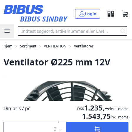
Gå til hovedindholdet
Login
BIBUS SINDBY
Hjem
Sortiment
VENTILATION
Ventilatorer
Ventilator Ø225 mm 12V
1.235,–
Din pris / pc
DKK
ekskl. moms
1.543,75
inkl. moms
pc