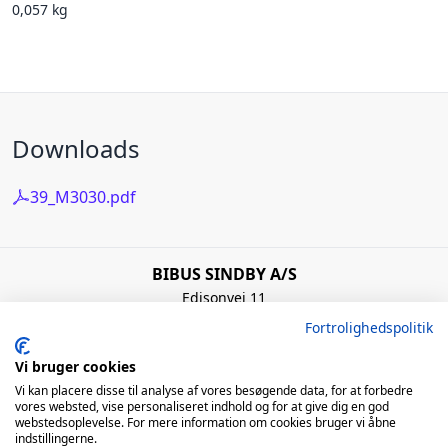
0,057 kg
Downloads
39_M3030.pdf
BIBUS SINDBY A/S
Edisonvej 11
7100 Vejle
Fortrolighedspolitik
Denmark
+45 75 88 21 22
Vi bruger cookies
bibus@bibus.dk
Vi kan placere disse til analyse af vores besøgende data, for at forbedre
vores websted, vise personaliseret indhold og for at give dig en god
webstedsoplevelse. For mere information om cookies bruger vi åbne
Åbningstider
indstillingerne.