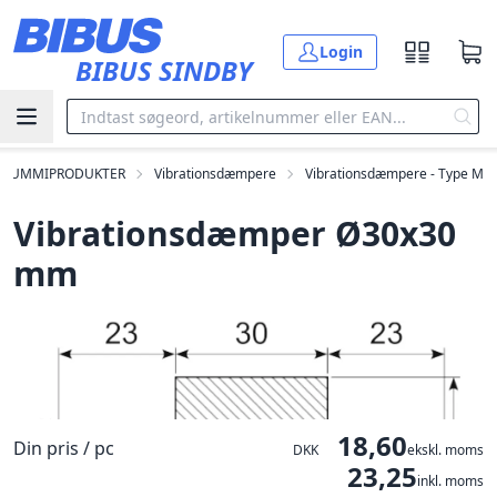
Gå til hovedindholdet
Login
BIBUS SINDBY
GUMMIPRODUKTER
Vibrationsdæmpere
Vibrationsdæmpere - Type M
Vibrationsdæmper Ø30x30
mm
18,60
Din pris / pc
DKK
ekskl. moms
23,25
inkl. moms