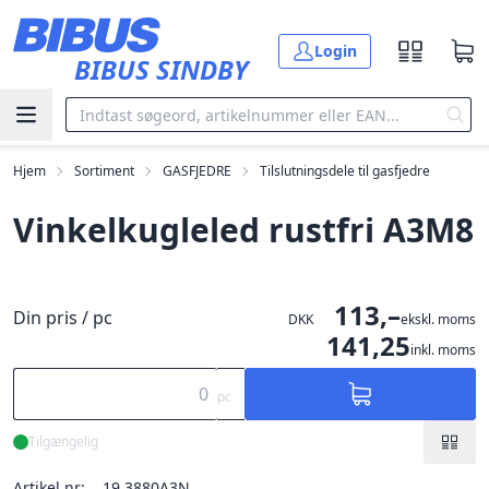
Gå til hovedindholdet
Login
BIBUS SINDBY
Hjem
Sortiment
GASFJEDRE
Tilslutningsdele til gasfjedre
Vinkelkugleled rustfri A3M8
113,–
Din pris / pc
DKK
ekskl. moms
141,25
inkl. moms
pc
Tilgængelig
Artikel nr:
19.3880A3N