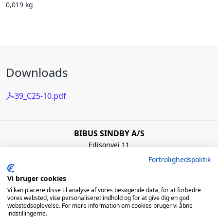
0,019 kg
Downloads
39_C25-10.pdf
BIBUS SINDBY A/S
Edisonvej 11
7100 Vejle
Fortrolighedspolitik
Denmark
+45 75 88 21 22
Vi bruger cookies
bibus@bibus.dk
Vi kan placere disse til analyse af vores besøgende data, for at forbedre
vores websted, vise personaliseret indhold og for at give dig en god
webstedsoplevelse. For mere information om cookies bruger vi åbne
Åbningstider
indstillingerne.