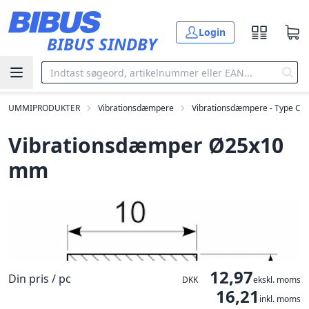
Gå til hovedindholdet
Login
BIBUS SINDBY
GUMMIPRODUKTER
Vibrationsdæmpere
Vibrationsdæmpere - Type C
Vibrationsdæmper Ø25x10
mm
12,97
Din pris / pc
DKK
ekskl. moms
16,21
inkl. moms