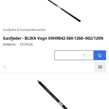
Gasfjedre til transportbranchen
Gasfjeder - BLIKA Vogn X9H9B42-560-1260--002/120N
Artikel nr:
19.7412A
...
pc