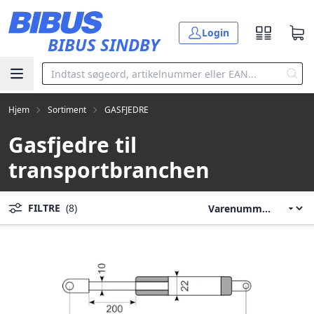
Gå til hovedindholdet
Login
BIBUS SINDBY
Hjem
Sortiment
GASFJEDRE
Gasfjedre til
transportbranchen
FILTRE
(8)