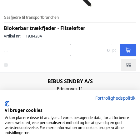
Gasfjedre til transportbranchen
Blokerbar trækfjeder - Fliseløfter
Artikel nr:
19.8420A
...
pc
BIBUS SINDBY A/S
Edisonvej 11
7100 Vejle
Fortrolighedspolitik
Denmark
+45 75 88 21 22
Vi bruger cookies
bibus@bibus.dk
Vi kan placere disse til analyse af vores besøgende data, for at forbedre
vores websted, vise personaliseret indhold og for at give dig en god
webstedsoplevelse. For mere information om cookies bruger vi åbne
Åbningstider
indstillingerne.
Man – Tors: 8:00 – 16:00 / Fre: 8:00 – 15:00