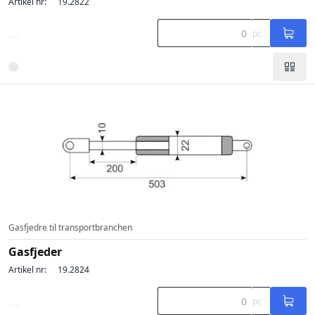
Artikel nr:
19.2822
...
pc
Gasfjedre til transportbranchen
Gasfjeder
Artikel nr:
19.2824
...
pc