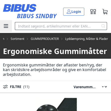
Gå til hovedindholdet
Login
BIBUS SINDBY
jem
Sortiment
GUMMIPRODUKTER
Lyddæmpning, Måtter & Plader
Ergonomiske Gummimåtter
Ergonomiske gummimåtter der aflaster ben/ryg, der
kan skridsikre arbejdsområder og give en komfortabel
arbejdsstation.
FILTRE
(11)