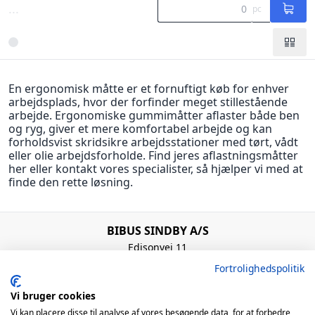
...
pc
En ergonomisk måtte er et fornuftigt køb for enhver
arbejdsplads, hvor der forfinder meget stillestående
arbejde. Ergonomiske gummimåtter aflaster både ben
og ryg, giver et mere komfortabel arbejde og kan
forholdsvist skridsikre arbejdsstationer med tørt, vådt
eller olie arbejdsforholde. Find jeres aflastningsmåtter
her eller kontakt vores specialister, så hjælper vi med at
finde den rette løsning.
BIBUS SINDBY A/S
Edisonvej 11
7100 Vejle
Fortrolighedspolitik
Denmark
+45 75 88 21 22
Vi bruger cookies
bibus@bibus.dk
Vi kan placere disse til analyse af vores besøgende data, for at forbedre