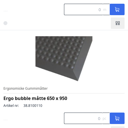
...
m
Ergonomiske Gummimåtter
Ergo bubble måtte 650 x 950
Artikel nr:
38.8100110
...
pc