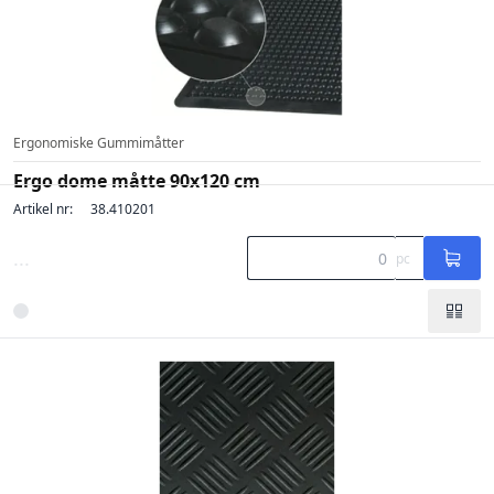
Ergonomiske Gummimåtter
Ergo dome måtte 90x120 cm
Artikel nr:
38.410201
...
pc