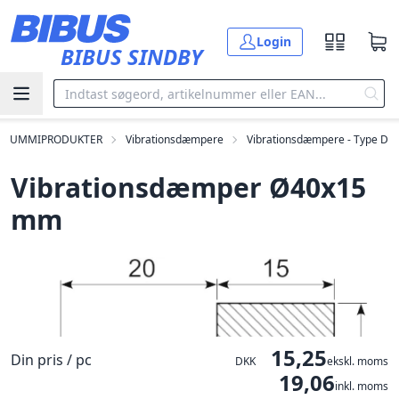
Gå til hovedindholdet
Login
BIBUS SINDBY
GUMMIPRODUKTER
Vibrationsdæmpere
Vibrationsdæmpere - Type D
Vibrationsdæmper Ø40x15
mm
15,25
Din pris / pc
DKK
ekskl. moms
19,06
inkl. moms