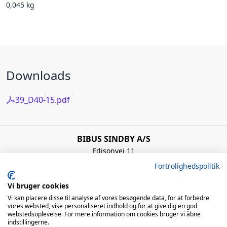
0,045 kg
Downloads
39_D40-15.pdf
BIBUS SINDBY A/S
Edisonvej 11
7100 Vejle
Fortrolighedspolitik
Denmark
+45 75 88 21 22
Vi bruger cookies
bibus@bibus.dk
Vi kan placere disse til analyse af vores besøgende data, for at forbedre
vores websted, vise personaliseret indhold og for at give dig en god
webstedsoplevelse. For mere information om cookies bruger vi åbne
Åbningstider
indstillingerne.