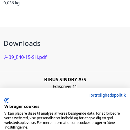
0,036 kg
Downloads
39_E40-15-SH.pdf
BIBUS SINDBY A/S
Edisonvej 11
7100 Vejle
Fortrolighedspolitik
Denmark
+45 75 88 21 22
Vi bruger cookies
bibus@bibus.dk
Vi kan placere disse til analyse af vores besøgende data, for at forbedre
vores websted, vise personaliseret indhold og for at give dig en god
webstedsoplevelse. For mere information om cookies bruger vi åbne
Åbningstider
indstillingerne.