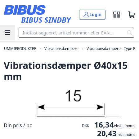
Gå til hovedindholdet
Login
BIBUS SINDBY
GUMMIPRODUKTER
Vibrationsdæmpere
Vibrationsdæmpere - Type E
Vibrationsdæmper Ø40x15
mm
16,34
Din pris / pc
DKK
ekskl. moms
20,43
inkl. moms