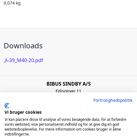
0,074 kg
Downloads
39_M40-20.pdf
BIBUS SINDBY A/S
Edisonvej 11
7100 Vejle
Fortrolighedspolitik
Denmark
+45 75 88 21 22
Vi bruger cookies
bibus@bibus.dk
Vi kan placere disse til analyse af vores besøgende data, for at forbedre
vores websted, vise personaliseret indhold og for at give dig en god
webstedsoplevelse. For mere information om cookies bruger vi åbne
Åbningstider
indstillingerne.