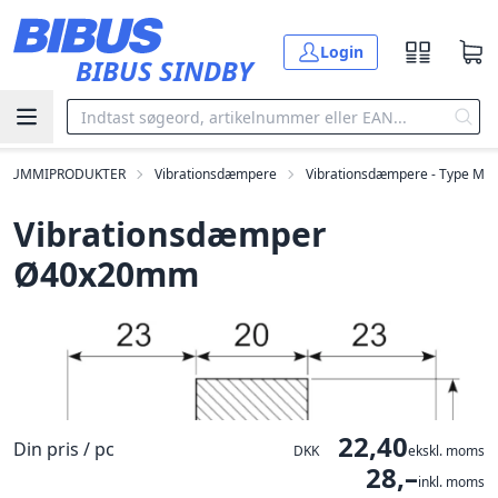
Gå til hovedindholdet
Login
BIBUS SINDBY
GUMMIPRODUKTER
Vibrationsdæmpere
Vibrationsdæmpere - Type M
Vibrationsdæmper
Ø40x20mm
22,40
Din pris / pc
DKK
ekskl. moms
28,–
inkl. moms