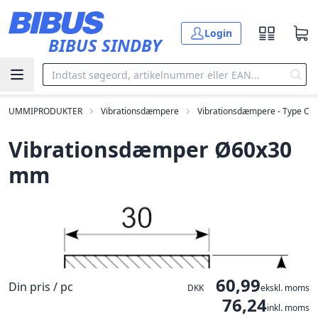
Gå til hovedindholdet
Login
BIBUS SINDBY
GUMMIPRODUKTER
Vibrationsdæmpere
Vibrationsdæmpere - Type C
Vibrationsdæmper Ø60x30
mm
60,99
Din pris / pc
DKK
ekskl. moms
76,24
inkl. moms