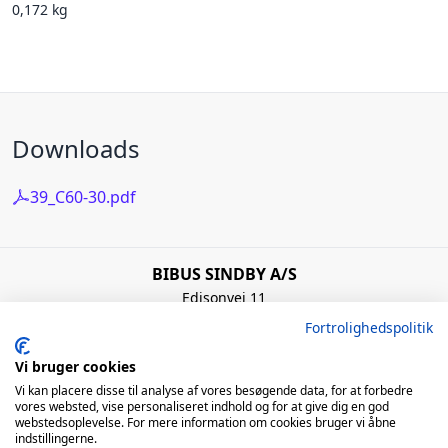
0,172 kg
Downloads
39_C60-30.pdf
BIBUS SINDBY A/S
Edisonvej 11
7100 Vejle
Fortrolighedspolitik
Denmark
+45 75 88 21 22
Vi bruger cookies
bibus@bibus.dk
Vi kan placere disse til analyse af vores besøgende data, for at forbedre
vores websted, vise personaliseret indhold og for at give dig en god
webstedsoplevelse. For mere information om cookies bruger vi åbne
Åbningstider
indstillingerne.