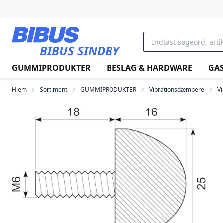
Gå til hovedindholdet
BIBUS SINDBY
GUMMIPRODUKTER
BESLAG & HARDWARE
GAS
Hjem
Sortiment
GUMMIPRODUKTER
Vibrationsdæmpere
V