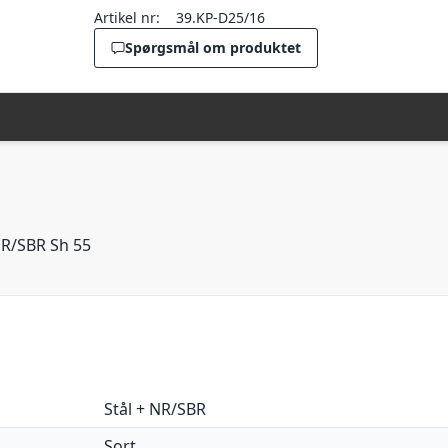
Artikel nr:
39.KP-D25/16
Spørgsmål om produktet
R/SBR Sh 55
Stål + NR/SBR
Sort