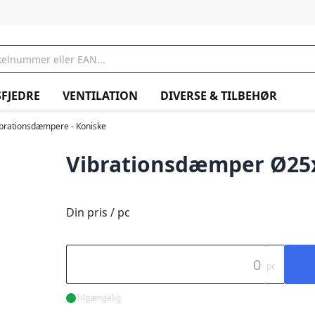
FJEDRE
VENTILATION
DIVERSE & TILBEHØR
ibrationsdæmpere - Koniske
Vibrationsdæmper Ø2
Din pris / pc
pc
Tilgængelig