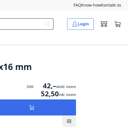
FAQ
Know-how
Kontakt os
Login
5x16 mm
42,–
DKK
ekskl. moms
52,50
inkl. moms