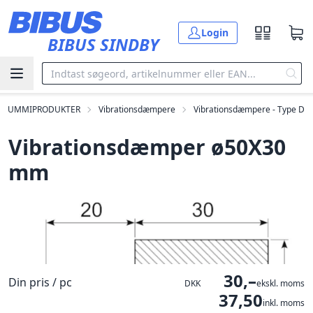
Gå til hovedindholdet
Login
BIBUS SINDBY
GUMMIPRODUKTER
Vibrationsdæmpere
Vibrationsdæmpere - Type D
Vibrationsdæmper ø50X30
mm
30,–
Din pris / pc
DKK
ekskl. moms
37,50
inkl. moms