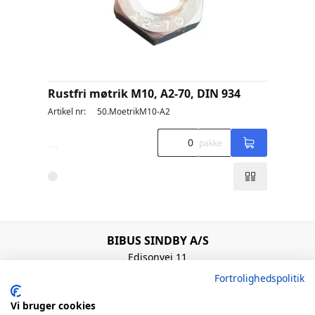
Rustfri møtrik M10, A2-70, DIN 934
Artikel nr:
50.MoetrikM10-A2
...
pakke
BIBUS SINDBY A/S
Edisonvej 11
7100 Vejle
Fortrolighedspolitik
Denmark
+45 75 88 21 22
Vi bruger cookies
bibus@bibus.dk